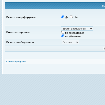
П
Искать в подфорумах:
Да
Нет
Поле сортировки:
по возрастанию
по убыванию
Искать сообщения за:
Список форумов