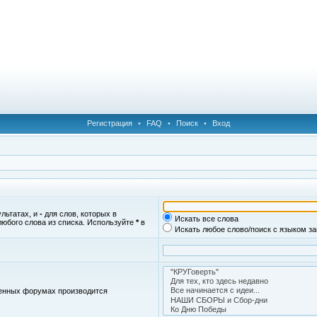
Регистрация
•
FAQ
•
Поиск
•
Вход
ультатах, и
-
для слов, которых в
Искать все слова
любого слова из списка. Используйте
*
в
Искать любое слово/поиск с языком з
женных форумах производится