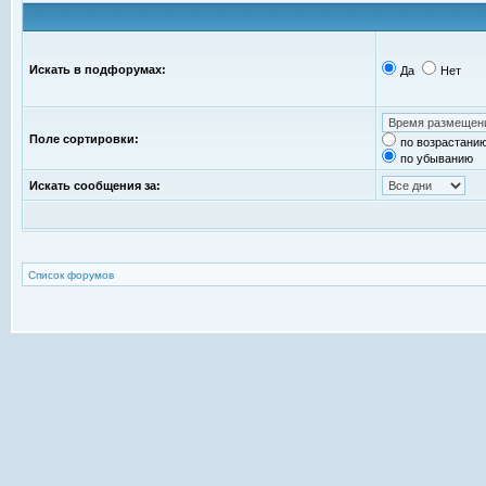
Искать в подфорумах:
Да
Нет
Поле сортировки:
по возрастани
по убыванию
Искать сообщения за:
Список форумов