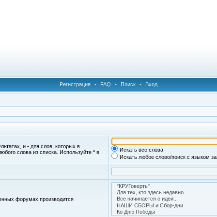
Регистрация
•
FAQ
•
Поиск
•
Вход
ультатах, и
-
для слов, которых в
Искать все слова
любого слова из списка. Используйте
*
в
Искать любое слово/поиск с языком з
женных форумах производится