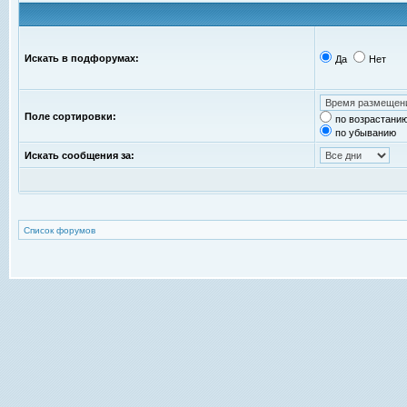
Искать в подфорумах:
Да
Нет
Поле сортировки:
по возрастани
по убыванию
Искать сообщения за:
Список форумов