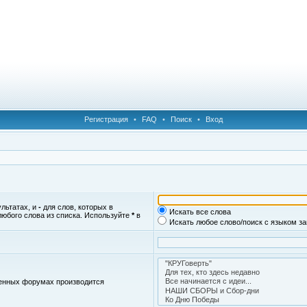
Регистрация
•
FAQ
•
Поиск
•
Вход
ультатах, и
-
для слов, которых в
Искать все слова
любого слова из списка. Используйте
*
в
Искать любое слово/поиск с языком з
женных форумах производится