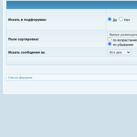
Искать в подфорумах:
Да
Нет
Поле сортировки:
по возрастани
по убыванию
Искать сообщения за:
Список форумов