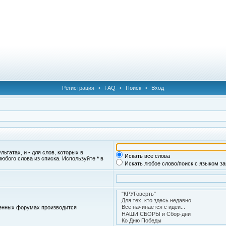
Регистрация
•
FAQ
•
Поиск
•
Вход
ультатах, и
-
для слов, которых в
Искать все слова
любого слова из списка. Используйте
*
в
Искать любое слово/поиск с языком з
женных форумах производится