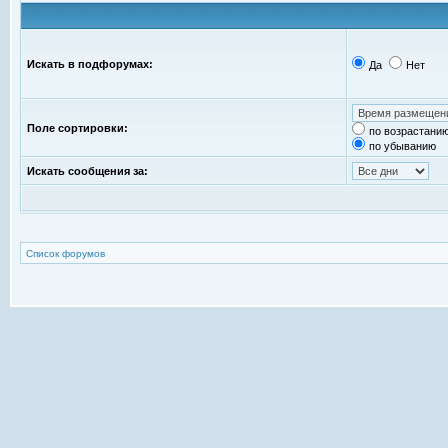
Искать в подфорумах:
Да
Нет
Поле сортировки:
по возрастани
по убыванию
Искать сообщения за:
Список форумов