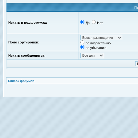
П
Искать в подфорумах:
Да
Нет
Поле сортировки:
по возрастанию
по убыванию
Искать сообщения за:
Список форумов