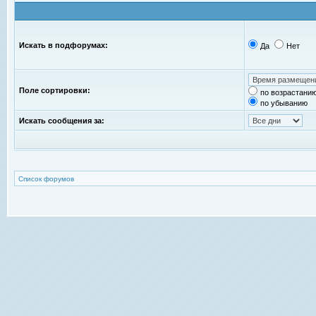
Искать в подфорумах:
Да
Нет
Поле сортировки:
по возрастани
по убыванию
Искать сообщения за:
Список форумов