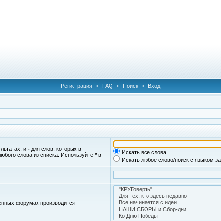
Регистрация
•
FAQ
•
Поиск
•
Вход
ультатах, и
-
для слов, которых в
Искать все слова
любого слова из списка. Используйте
*
в
Искать любое слово/поиск с языком з
женных форумах производится