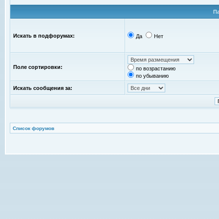
П
Искать в подфорумах:
Да
Нет
Поле сортировки:
по возрастанию
по убыванию
Искать сообщения за:
Список форумов