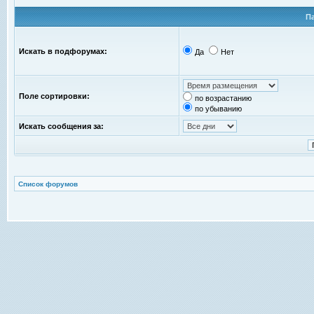
П
Искать в подфорумах:
Да
Нет
Поле сортировки:
по возрастанию
по убыванию
Искать сообщения за:
Список форумов