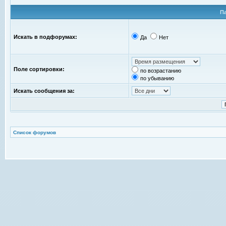
П
Искать в подфорумах:
Да
Нет
Поле сортировки:
по возрастанию
по убыванию
Искать сообщения за:
Список форумов