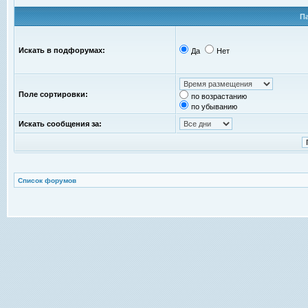
П
Искать в подфорумах:
Да
Нет
Поле сортировки:
по возрастанию
по убыванию
Искать сообщения за:
Список форумов