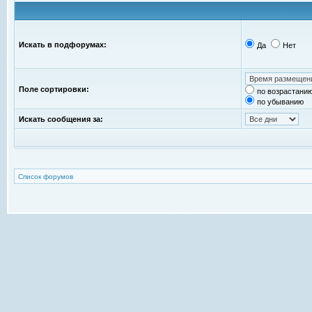
Искать в подфорумах:
Да
Нет
Поле сортировки:
по возрастани
по убыванию
Искать сообщения за:
Список форумов