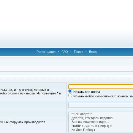
Регистрация
•
FAQ
•
Поиск
•
Вход
ультатах, и
-
для слов, которых в
Искать все слова
любого слова из списка. Используйте
*
в
Искать любое слово/поиск с языком з
женных форумах производится