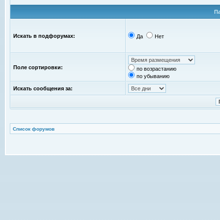
П
Искать в подфорумах:
Да
Нет
Поле сортировки:
по возрастанию
по убыванию
Искать сообщения за:
Список форумов