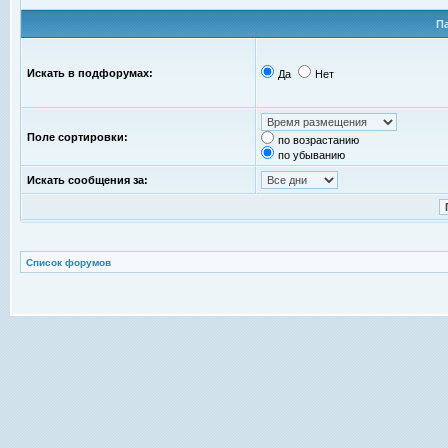
П
Искать в подфорумах:
Да
Нет
Поле сортировки:
по возрастанию
по убыванию
Искать сообщения за:
Список форумов