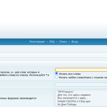
Регистрация
•
FAQ
•
Поиск
•
Вход
ультатах, и
-
для слов, которых в
Искать все слова
любого слова из списка. Используйте
*
в
Искать любое слово/поиск с языком з
женных форумах производится