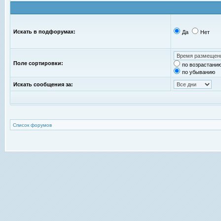
Искать в подфорумах:
Да
Нет
Поле сортировки:
по возрастани
по убыванию
Искать сообщения за:
Список форумов