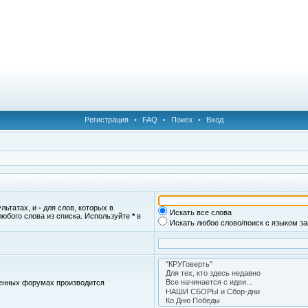
Регистрация
•
FAQ
•
Поиск
•
Вход
ультатах, и
-
для слов, которых в
Искать все слова
любого слова из списка. Используйте
*
в
Искать любое слово/поиск с языком з
женных форумах производится