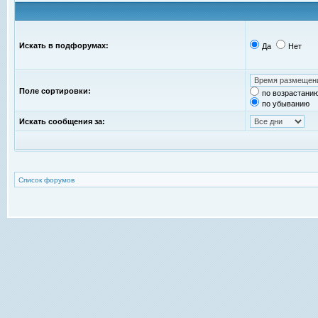
Искать в подфорумах:
Да
Нет
Поле сортировки:
по возрастани
по убыванию
Искать сообщения за:
Список форумов