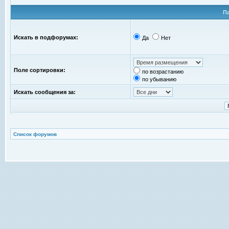
П
Искать в подфорумах:
Да
Нет
Поле сортировки:
по возрастанию
по убыванию
Искать сообщения за:
Список форумов