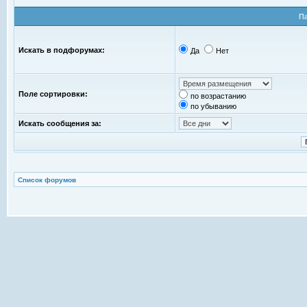
П
Искать в подфорумах:
Да
Нет
Поле сортировки:
по возрастанию
по убыванию
Искать сообщения за:
Список форумов