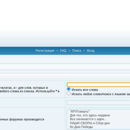
Регистрация
•
FAQ
•
Поиск
•
Вход
ультатах, и
-
для слов, которых в
Искать все слова
любого слова из списка. Используйте
*
в
Искать любое слово/поиск с языком з
женных форумах производится