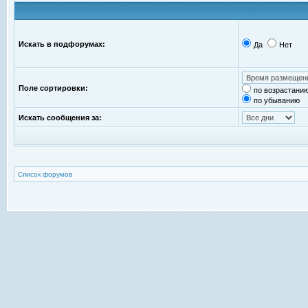
Искать в подфорумах:
Да
Нет
Поле сортировки:
по возрастани
по убыванию
Искать сообщения за:
Список форумов