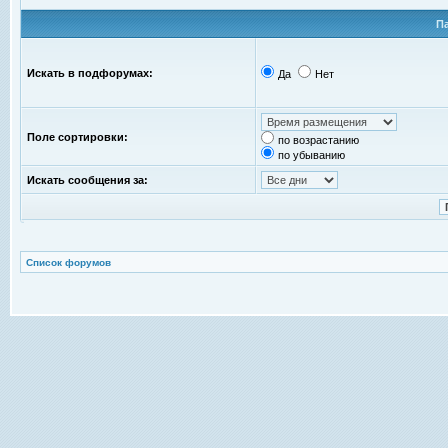
П
Искать в подфорумах:
Да
Нет
Поле сортировки:
по возрастанию
по убыванию
Искать сообщения за:
Список форумов