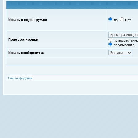
Искать в подфорумах:
Да
Нет
Поле сортировки:
по возрастани
по убыванию
Искать сообщения за:
Список форумов