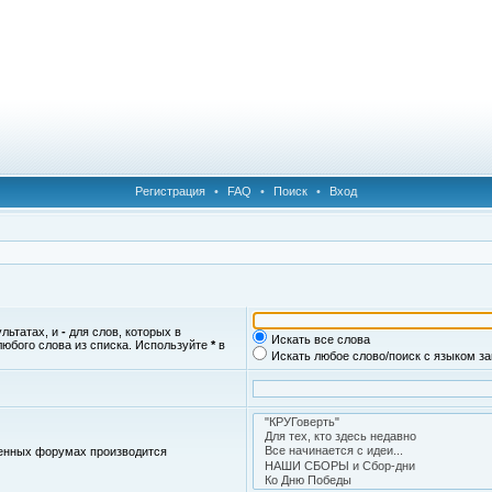
Регистрация
•
FAQ
•
Поиск
•
Вход
ультатах, и
-
для слов, которых в
Искать все слова
любого слова из списка. Используйте
*
в
Искать любое слово/поиск с языком з
женных форумах производится