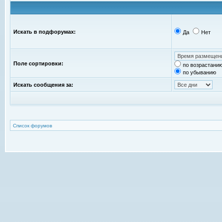
Искать в подфорумах:
Да
Нет
Поле сортировки:
по возрастани
по убыванию
Искать сообщения за:
Список форумов