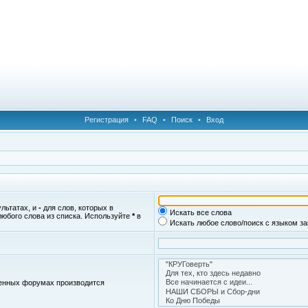
Регистрация
•
FAQ
•
Поиск
•
Вход
ультатах, и
-
для слов, которых в
Искать все слова
любого слова из списка. Используйте
*
в
Искать любое слово/поиск с языком з
женных форумах производится