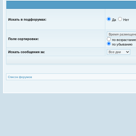
Искать в подфорумах:
Да
Нет
Поле сортировки:
по возрастани
по убыванию
Искать сообщения за:
Список форумов