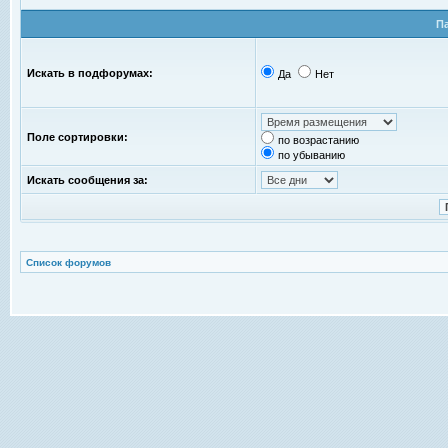
П
Искать в подфорумах:
Да
Нет
Поле сортировки:
по возрастанию
по убыванию
Искать сообщения за:
Список форумов