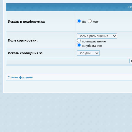
П
Искать в подфорумах:
Да
Нет
Поле сортировки:
по возрастанию
по убыванию
Искать сообщения за:
Список форумов