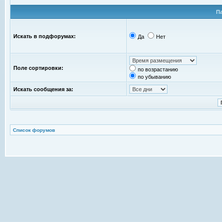
П
Искать в подфорумах:
Да
Нет
Поле сортировки:
по возрастанию
по убыванию
Искать сообщения за:
Список форумов