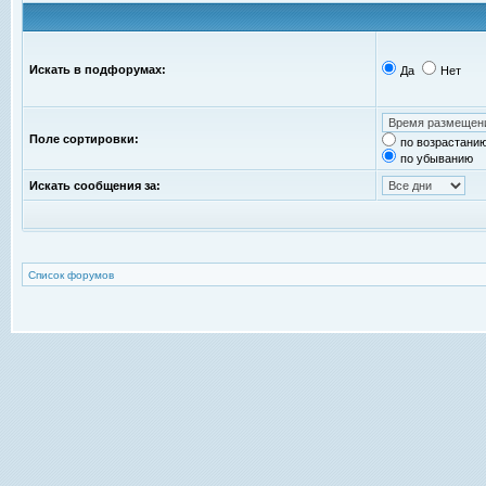
Искать в подфорумах:
Да
Нет
Поле сортировки:
по возрастани
по убыванию
Искать сообщения за:
Список форумов