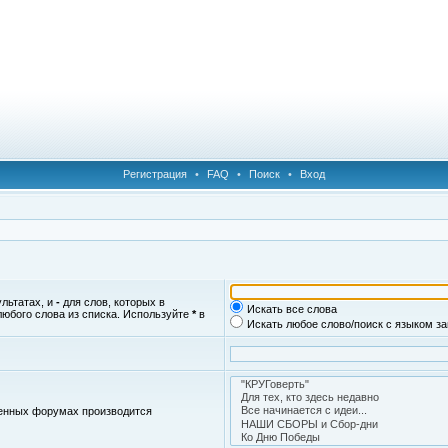
Регистрация
•
FAQ
•
Поиск
•
Вход
ультатах, и
-
для слов, которых в
Искать все слова
любого слова из списка. Используйте
*
в
Искать любое слово/поиск с языком з
женных форумах производится