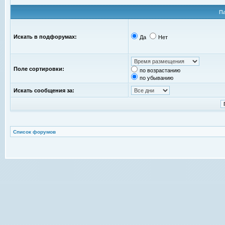
П
Искать в подфорумах:
Да
Нет
Поле сортировки:
по возрастанию
по убыванию
Искать сообщения за:
Список форумов