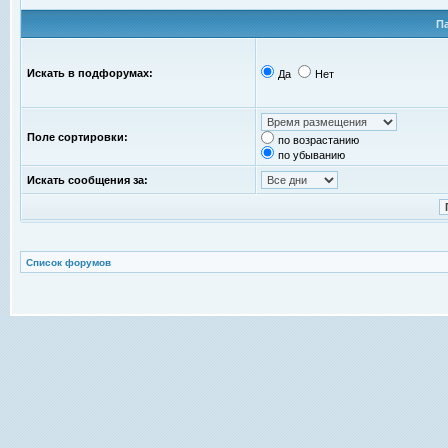
П
Искать в подфорумах:
Да
Нет
Поле сортировки:
по возрастанию
по убыванию
Искать сообщения за:
Список форумов