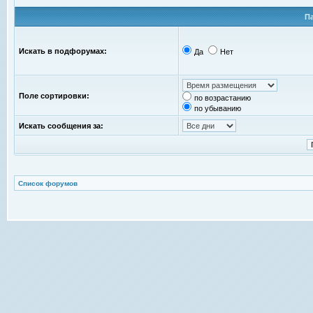
П
Искать в подфорумах:
Да
Нет
Поле сортировки:
по возрастанию
по убыванию
Искать сообщения за:
Список форумов