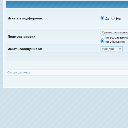
Искать в подфорумах:
Да
Нет
Поле сортировки:
по возрастани
по убыванию
Искать сообщения за:
Список форумов