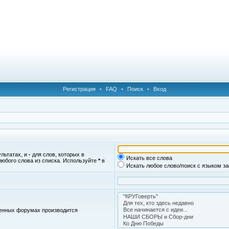
Регистрация
•
FAQ
•
Поиск
•
Вход
ультатах, и
-
для слов, которых в
Искать все слова
любого слова из списка. Используйте
*
в
Искать любое слово/поиск с языком з
женных форумах производится