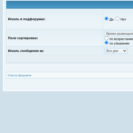
Искать в подфорумах:
Да
Нет
Поле сортировки:
по возрастани
по убыванию
Искать сообщения за:
Список форумов