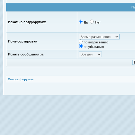
П
Искать в подфорумах:
Да
Нет
Поле сортировки:
по возрастанию
по убыванию
Искать сообщения за:
Список форумов