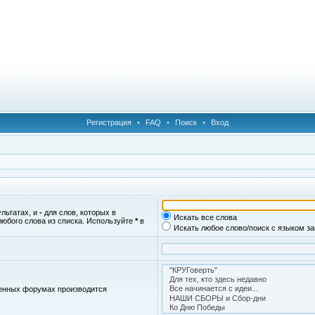
Регистрация
•
FAQ
•
Поиск
•
Вход
ультатах, и
-
для слов, которых в
Искать все слова
любого слова из списка. Используйте
*
в
Искать любое слово/поиск с языком з
женных форумах производится