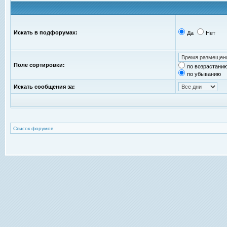
Искать в подфорумах:
Да
Нет
Поле сортировки:
по возрастани
по убыванию
Искать сообщения за:
Список форумов