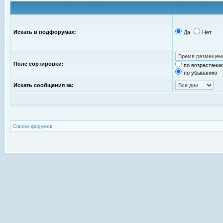
Искать в подфорумах:
Да
Нет
Поле сортировки:
по возрастани
по убыванию
Искать сообщения за:
Список форумов