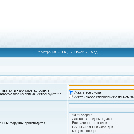
Регистрация
•
FAQ
•
Поиск
•
Вход
ультатах, и
-
для слов, которых в
Искать все слова
любого слова из списка. Используйте
*
в
Искать любое слово/поиск с языком з
женных форумах производится