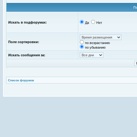
П
Искать в подфорумах:
Да
Нет
Поле сортировки:
по возрастанию
по убыванию
Искать сообщения за:
Список форумов