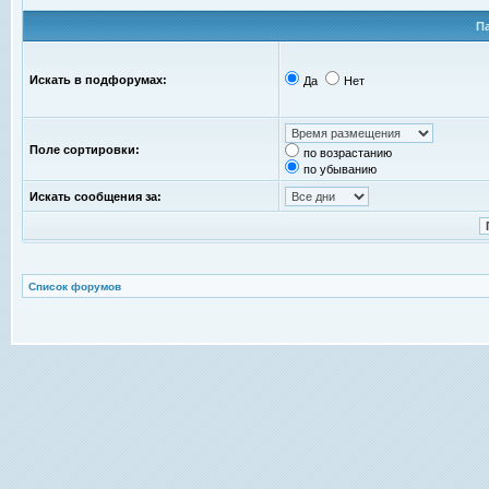
П
Искать в подфорумах:
Да
Нет
Поле сортировки:
по возрастанию
по убыванию
Искать сообщения за:
Список форумов