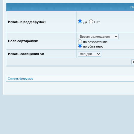
П
Искать в подфорумах:
Да
Нет
Поле сортировки:
по возрастанию
по убыванию
Искать сообщения за:
Список форумов