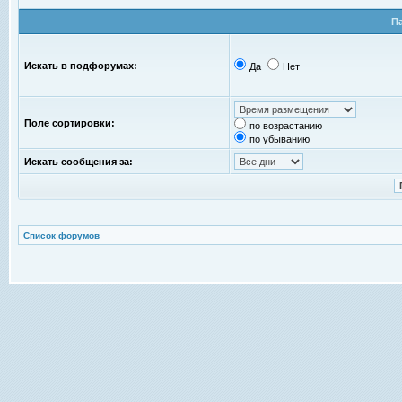
П
Искать в подфорумах:
Да
Нет
Поле сортировки:
по возрастанию
по убыванию
Искать сообщения за:
Список форумов