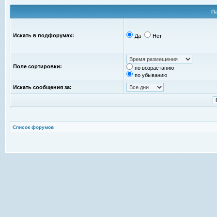
П
Искать в подфорумах:
Да
Нет
Поле сортировки:
по возрастанию
по убыванию
Искать сообщения за:
Список форумов