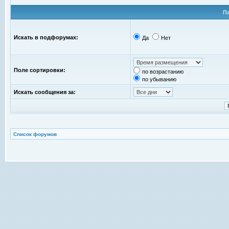
П
Искать в подфорумах:
Да
Нет
Поле сортировки:
по возрастанию
по убыванию
Искать сообщения за:
Список форумов