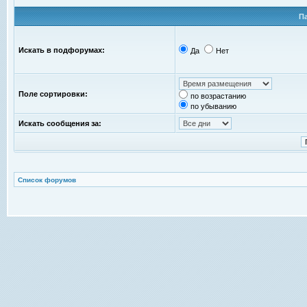
П
Искать в подфорумах:
Да
Нет
Поле сортировки:
по возрастанию
по убыванию
Искать сообщения за:
Список форумов