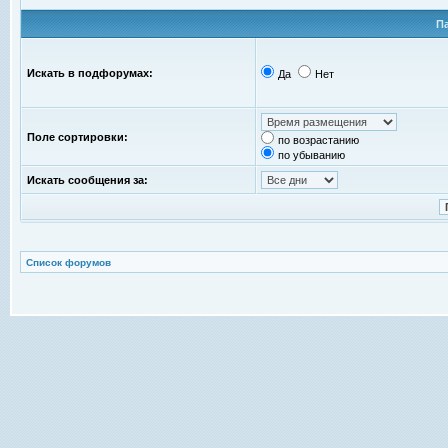
П
Искать в подфорумах:
Да
Нет
Поле сортировки:
по возрастанию
по убыванию
Искать сообщения за:
Список форумов