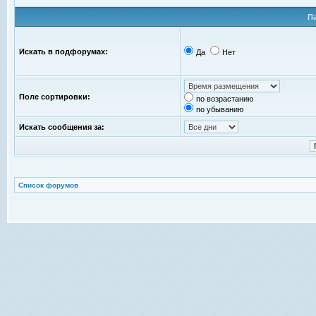
П
Искать в подфорумах:
Да
Нет
Поле сортировки:
по возрастанию
по убыванию
Искать сообщения за:
Список форумов