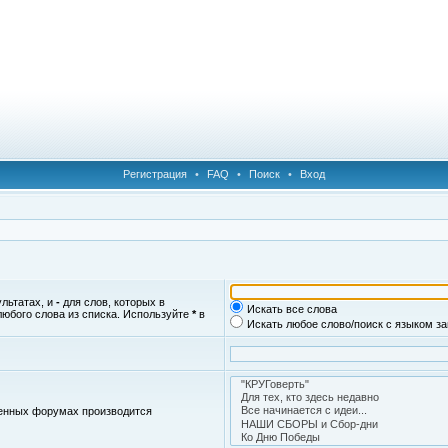
Регистрация
•
FAQ
•
Поиск
•
Вход
ультатах, и
-
для слов, которых в
Искать все слова
любого слова из списка. Используйте
*
в
Искать любое слово/поиск с языком з
женных форумах производится