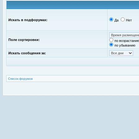
Искать в подфорумах:
Да
Нет
Поле сортировки:
по возрастани
по убыванию
Искать сообщения за:
Список форумов