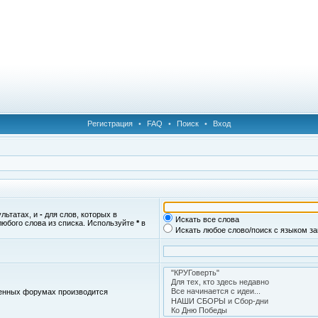
Регистрация
•
FAQ
•
Поиск
•
Вход
ультатах, и
-
для слов, которых в
Искать все слова
любого слова из списка. Используйте
*
в
Искать любое слово/поиск с языком з
женных форумах производится