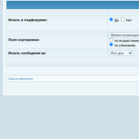
Искать в подфорумах:
Да
Нет
Поле сортировки:
по возрастани
по убыванию
Искать сообщения за:
Список форумов