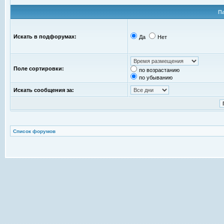
П
Искать в подфорумах:
Да
Нет
Поле сортировки:
по возрастанию
по убыванию
Искать сообщения за:
Список форумов