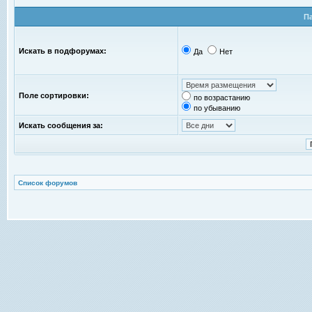
П
Искать в подфорумах:
Да
Нет
Поле сортировки:
по возрастанию
по убыванию
Искать сообщения за:
Список форумов