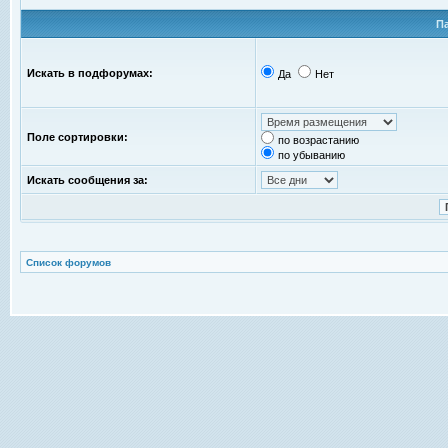
П
Искать в подфорумах:
Да
Нет
Поле сортировки:
по возрастанию
по убыванию
Искать сообщения за:
Список форумов