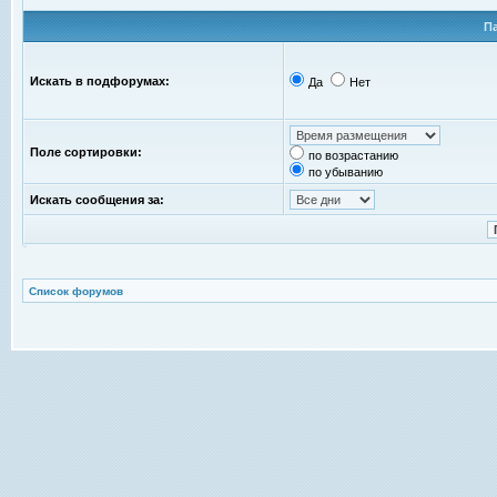
П
Искать в подфорумах:
Да
Нет
Поле сортировки:
по возрастанию
по убыванию
Искать сообщения за:
Список форумов